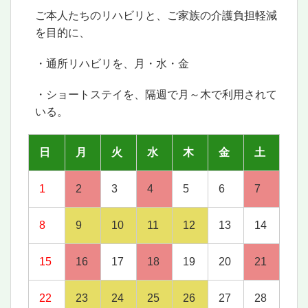
ご本人たちのリハビリと、ご家族の介護負担軽減
を目的に、
・通所リハビリを、月・水・金
・ショートステイを、隔週で月～木で利用されて
いる。
日
月
火
水
木
金
土
1
2
3
4
5
6
7
8
9
10
11
12
13
14
15
16
17
18
19
20
21
22
23
24
25
26
27
28