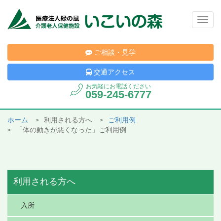
Togg
navig
ご相談・見学
交通アクセス
お気軽にお電話ください
059-245-6777
ホーム
利用される方へ
ご利用例
「体の動きが悪くなった」ご利用例
利用される方へ
入所