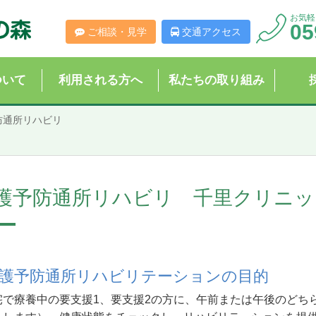
お気軽
05
ご相談・見学
交通アクセス
ついて
利用される方へ
私たちの取り組み
防通所
リハビリ
護予防通所リハビリ 千里クリニッ
護予防通所リハビリテーションの目的
宅で療養中の要支援1、要支援2の方に、午前または午後のどち