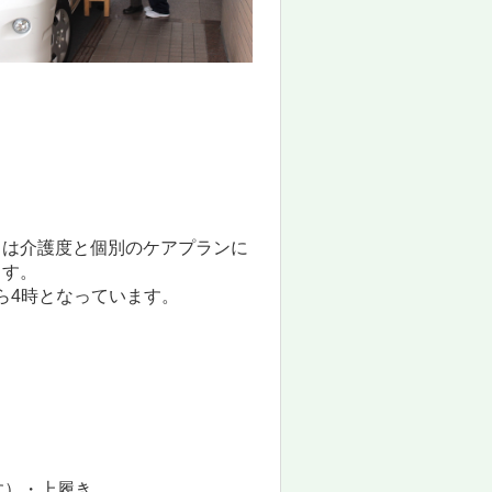
日は介護度と個別のケアプランに
ます。
から4時となっています。
す）・上履き