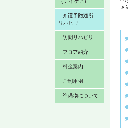
い
（デイケア）
※
介護予防通所
リハビリ
訪問リハビリ
フロア紹介
料金案内
ご利用例
準備物について