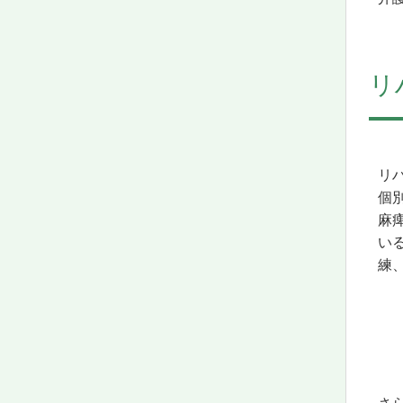
リ
リ
個
麻
い
練