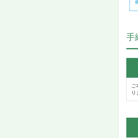
手
ご
り