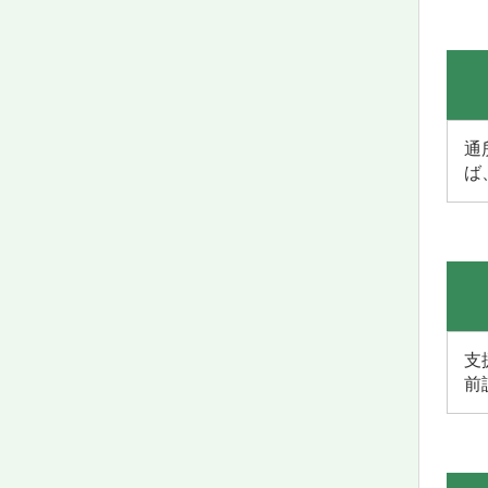
通
ば
支
前