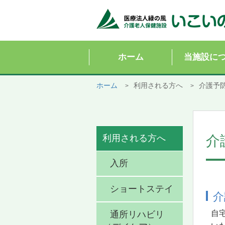
ホーム
当施設に
ホーム
利用される方へ
介護予
利用される方へ
介
入所
ショートステイ
介
自
通所リハビリ