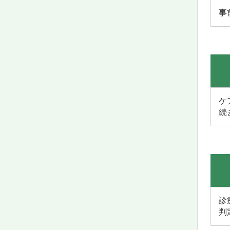
事
ケ
続
診
判