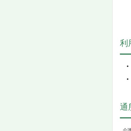
利
通
介