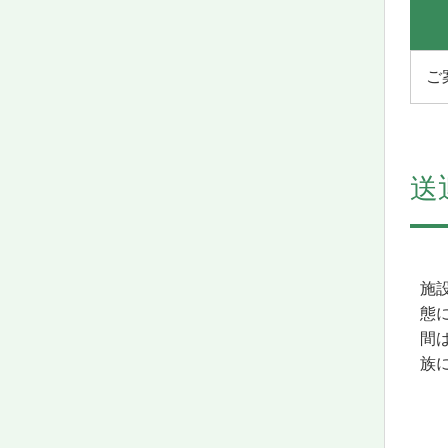
ご
送
施
態
間
族