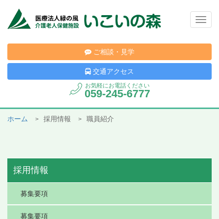
Togg
navig
ご相談・見学
交通アクセス
お気軽にお電話ください
059-245-6777
ホーム
採用情報
職員紹介
採用情報
募集要項
募集要項