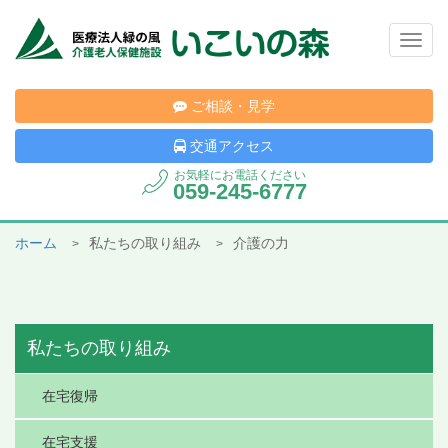
Togg
navig
ご相談・見学
交通アクセス
お気軽にお電話ください
059-245-6777
ホーム
私たちの取り組み
介護の力
私たちの取り組み
在宅復帰
在宅支援