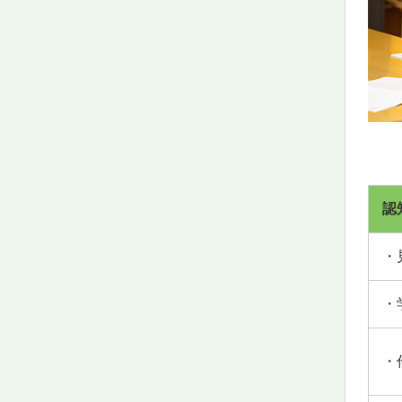
認
・
・
・