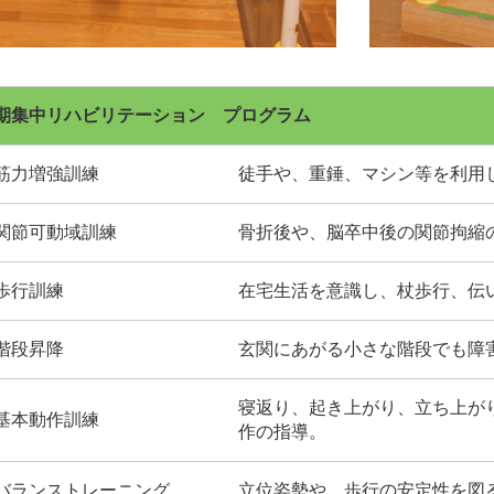
期集中リハビリテーション プログラム
筋力増強訓練
徒手や、重錘、マシン等を利用
関節可動域訓練
骨折後や、脳卒中後の関節拘縮
歩行訓練
在宅生活を意識し、杖歩行、伝
階段昇降
玄関にあがる小さな階段でも障
寝返り、起き上がり、立ち上が
基本動作訓練
作の指導。
バランストレーニング
立位姿勢や、歩行の安定性を図