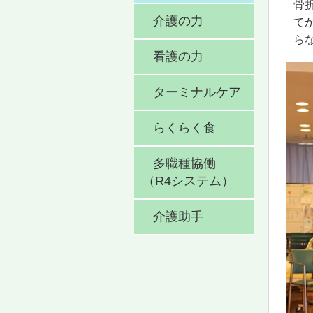
骨
介護の力
て
ら
看護の力
ターミナルケア
らくらく食
多職種協働
（R4システム）
介護助手