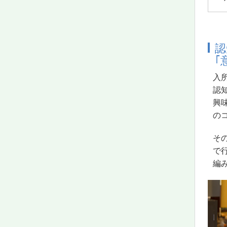
認
｢
入
認
興
の
そ
で
編