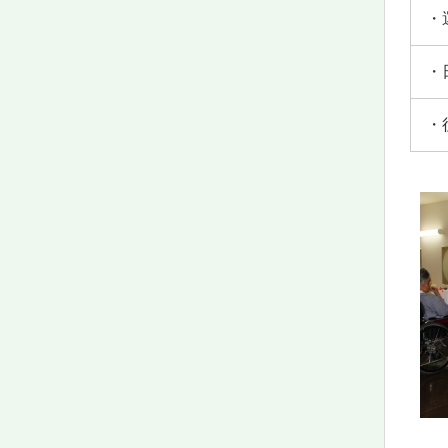
・
・
・