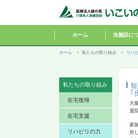
ホーム
当施設に
ホーム
私たちの取り組み
リハ
私たちの取り組み
短
｢
在宅復帰
大
退
在宅支援
家
リハビリの力
所